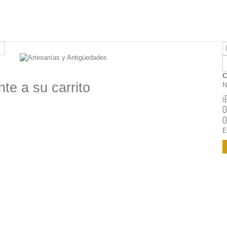
C
te a su carrito
N
¡
0
0
E