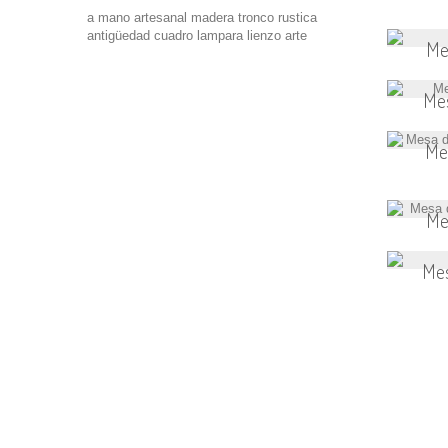
a mano
artesanal
madera
tronco
rustica
antigüedad
cuadro
lampara
lienzo
arte
Me
Mes
Mes
Me
Mes