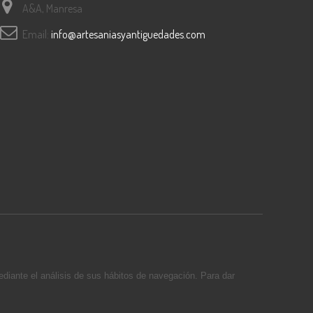
A&A, Manresa
Email:
info@artesaniasyantiguedades.com
ediante el análisis de sus hábitos de navegación. Para dar