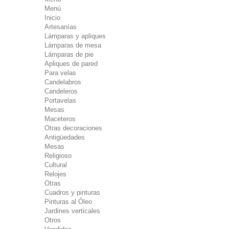
Menú
Inicio
Artesanías
Lámparas y apliques
Lámparas de mesa
Lámparas de pie
Apliques de pared
Para velas
Candelabros
Candeleros
Portavelas
Mesas
Maceteros
Otras decoraciones
Antigüedades
Mesas
Religioso
Cultural
Relojes
Otras
Cuadros y pinturas
Pinturas al Óleo
Jardines verticales
Otros