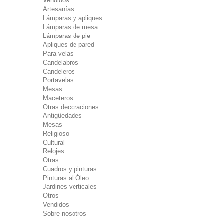
Vendidos
Artesanías
Lámparas y apliques
Lámparas de mesa
Lámparas de pie
Apliques de pared
Para velas
Candelabros
Candeleros
Portavelas
Mesas
Maceteros
Otras decoraciones
Antigüedades
Mesas
Religioso
Cultural
Relojes
Otras
Cuadros y pinturas
Pinturas al Óleo
Jardines verticales
Otros
Vendidos
Sobre nosotros