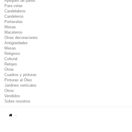
Apliques de pared
Para velas
Candelabros
Candeleros
Portavelas
Mesas
Maceteros
Otras decoraciones
Antigüedades
Mesas
Religioso
Cultural
Relojes
Otras
Cuadros y pinturas
Pinturas al Óleo
Jardines verticales
Otros
Vendidos
Sobre nosotros