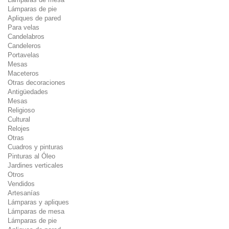
Lámparas de pie
Apliques de pared
Para velas
Candelabros
Candeleros
Portavelas
Mesas
Maceteros
Otras decoraciones
Antigüedades
Mesas
Religioso
Cultural
Relojes
Otras
Cuadros y pinturas
Pinturas al Óleo
Jardines verticales
Otros
Vendidos
Artesanías
Lámparas y apliques
Lámparas de mesa
Lámparas de pie