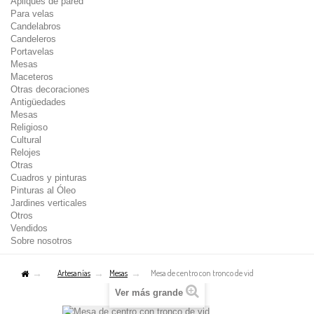
Apliques de pared
Para velas
Candelabros
Candeleros
Portavelas
Mesas
Maceteros
Otras decoraciones
Antigüedades
Mesas
Religioso
Cultural
Relojes
Otras
Cuadros y pinturas
Pinturas al Óleo
Jardines verticales
Otros
Vendidos
Sobre nosotros
Artesanías
Mesas
Mesa de centro con tronco de vid
Ver más grande