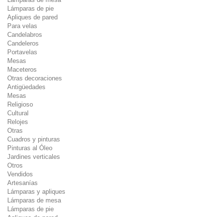
Lámparas de pie
Apliques de pared
Para velas
Candelabros
Candeleros
Portavelas
Mesas
Maceteros
Otras decoraciones
Antigüedades
Mesas
Religioso
Cultural
Relojes
Otras
Cuadros y pinturas
Pinturas al Óleo
Jardines verticales
Otros
Vendidos
Artesanías
Lámparas y apliques
Lámparas de mesa
Lámparas de pie