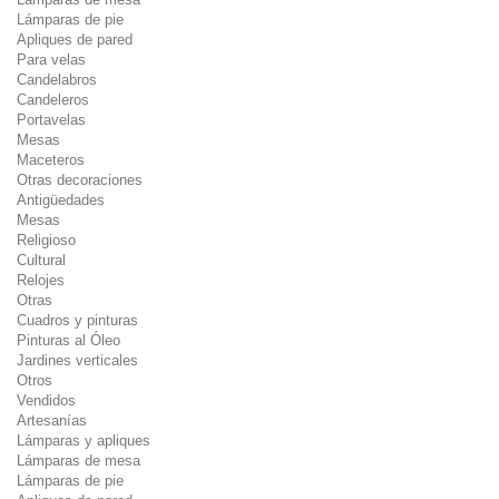
Lámparas de pie
Apliques de pared
Para velas
Candelabros
Candeleros
Portavelas
Mesas
Maceteros
Otras decoraciones
Antigüedades
Mesas
Religioso
Cultural
Relojes
Otras
Cuadros y pinturas
Pinturas al Óleo
Jardines verticales
Otros
Vendidos
Artesanías
Lámparas y apliques
Lámparas de mesa
Lámparas de pie