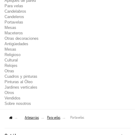
Apliques de pared
Para velas
Candelabros
Candeleros
Portavelas
Mesas
Maceteros
Otras decoraciones
Antigüedades
Mesas
Religioso
Cultural
Relojes
Otras
Cuadros y pinturas
Pinturas al Óleo
Jardines verticales
Otros
Vendidos
Sobre nosotros
Artesanías
Para velas
Portavelas