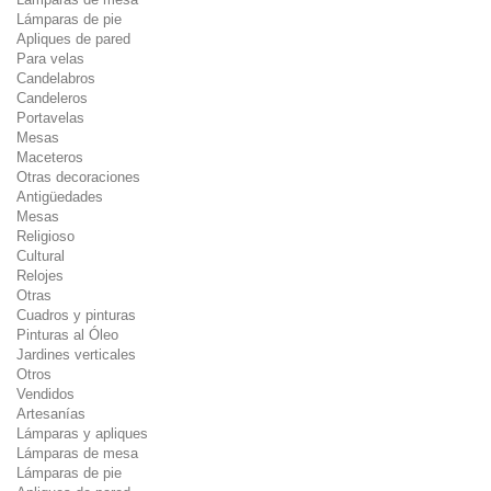
Lámparas de pie
Apliques de pared
Para velas
Candelabros
Candeleros
Portavelas
Mesas
Maceteros
Otras decoraciones
Antigüedades
Mesas
Religioso
Cultural
Relojes
Otras
Cuadros y pinturas
Pinturas al Óleo
Jardines verticales
Otros
Vendidos
Artesanías
Lámparas y apliques
Lámparas de mesa
Lámparas de pie