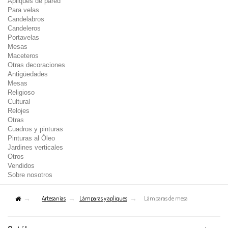
Apliques de pared
Para velas
Candelabros
Candeleros
Portavelas
Mesas
Maceteros
Otras decoraciones
Antigüedades
Mesas
Religioso
Cultural
Relojes
Otras
Cuadros y pinturas
Pinturas al Óleo
Jardines verticales
Otros
Vendidos
Sobre nosotros
Artesanías
Lámparas y apliques
Lámparas de mesa