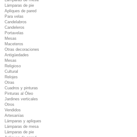
Lámparas de pie
Apliques de pared
Para velas
Candelabros
Candeleros
Portavelas
Mesas
Maceteros
Otras decoraciones
Antigüedades
Mesas
Religioso
Cultural
Relojes
Otras
Cuadros y pinturas
Pinturas al Óleo
Jardines verticales
Otros
Vendidos
Artesanías
Lámparas y apliques
Lámparas de mesa
Lámparas de pie