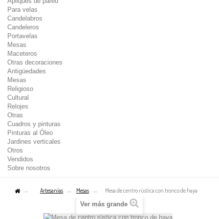
Apliques de pared
Para velas
Candelabros
Candeleros
Portavelas
Mesas
Maceteros
Otras decoraciones
Antigüedades
Mesas
Religioso
Cultural
Relojes
Otras
Cuadros y pinturas
Pinturas al Óleo
Jardines verticales
Otros
Vendidos
Sobre nosotros
Artesanías
Mesas
Mesa de centro rústica con tronco de haya
Ver más grande