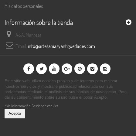
Mis datos personales
Información sobre la tienda
A&A, Manresa
Email:
info@artesaniasyantiguedades.com
Este sitio web utiliza cookies propias y de terceros para mejorar
nuestros servicios y mostrarle publicidad relacionada con sus
preferencias mediante el análisis de sus hábitos de navegación. Para
dar su consentimiento sobre su uso pulse el botón Acepto.
Más información
Gestionar cookies
Acepto