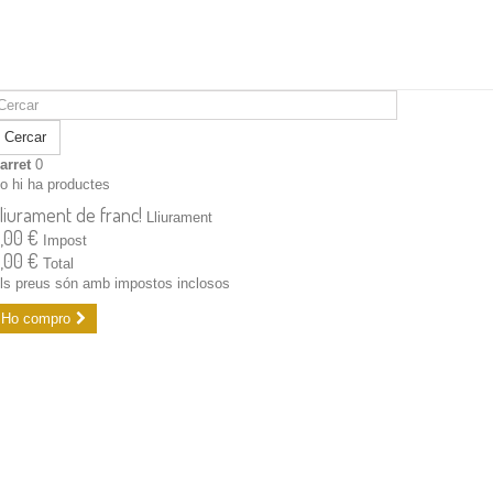
Cercar
arret
0
o hi ha productes
liurament de franc!
Lliurament
,00 €
Impost
,00 €
Total
ls preus són amb impostos inclosos
Ho compro