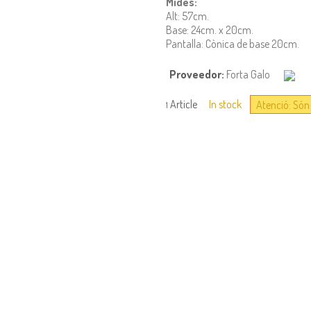
Mides:
Alt: 57cm.
Base: 24cm. x 20cm.
Pantalla: Cònica de base 20cm.
Proveedor:
Forta Galo
Article
In stock
Atenció: Són 
1