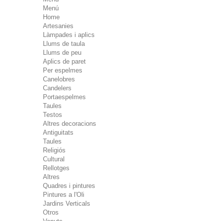
Menú
Home
Artesanies
Làmpades i aplics
Llums de taula
Llums de peu
Aplics de paret
Per espelmes
Canelobres
Candelers
Portaespelmes
Taules
Testos
Altres decoracions
Antiguitats
Taules
Religiós
Cultural
Rellotges
Altres
Quadres i pintures
Pintures a l'Oli
Jardins Verticals
Otros