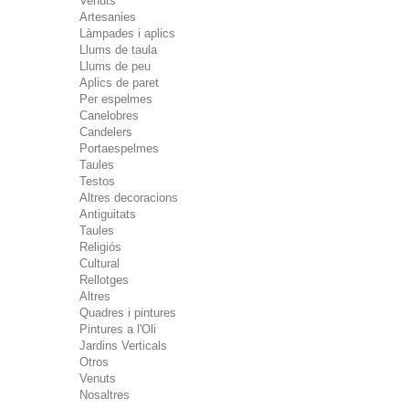
Venuts
Artesanies
Làmpades i aplics
Llums de taula
Llums de peu
Aplics de paret
Per espelmes
Canelobres
Candelers
Portaespelmes
Taules
Testos
Altres decoracions
Antiguitats
Taules
Religiós
Cultural
Rellotges
Altres
Quadres i pintures
Pintures a l'Oli
Jardins Verticals
Otros
Venuts
Nosaltres