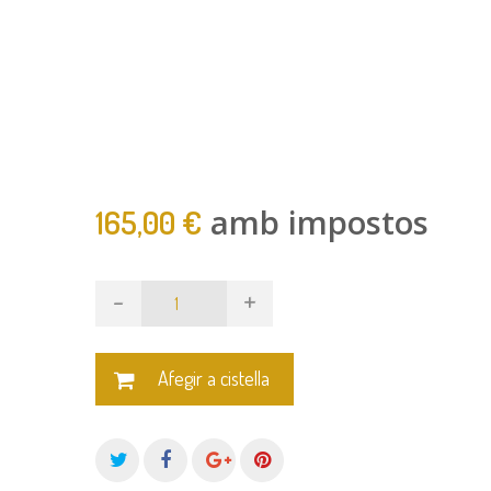
amb impostos
165,00 €
-
+
Afegir a cistella