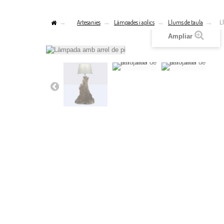
Artesanies
Làmpades i aplics
Llums de taula
L
Ampliar