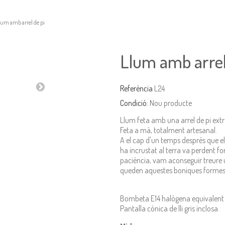
lum amb arrel de pi
Llum amb arrel
Referència
L24
Condició:
Nou producte
Llum feta amb una arrel de pi ext
Feta a mà, totalment artesanal.
A el cap d'un temps després que els
ha incrustat al terra va perdent 
paciència, vam aconseguir treure un
queden aquestes boniques formes id
Bombeta E14 halògena equivalent
Pantalla cònica de lli gris inclosa.