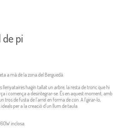
 de pi
reta a mà de la zona del Berguedà.
 llenyataires hagin tallat un arbre, la resta de tronc que hi
força i comença a desintegrar-se. És en aquest moment, amb
 tros de fusta de l'arrel en forma de con. A l'girar-lo,
eals per a la creació d'un llum de taula.
 60W inclosa.