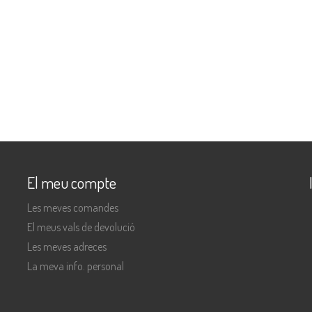
El meu compte
Les meves comandes
El meus vals de devolució
Les meves adreces
La meva info. personal