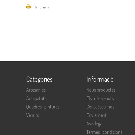
Imprimir
Categories
Informació
Artesanies
Nous productes
Antiguitats
Els més venuts
Quadres i pintures
Contacteu-nos
Venuts
Enviament
Avís legal
Termes i condicions