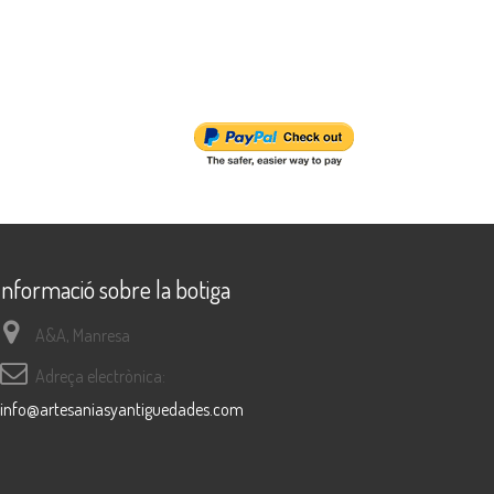
Informació sobre la botiga
A&A, Manresa
Adreça electrònica:
info@artesaniasyantiguedades.com