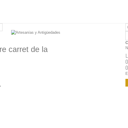
C
re carret de la
N
L
0
0
E
.