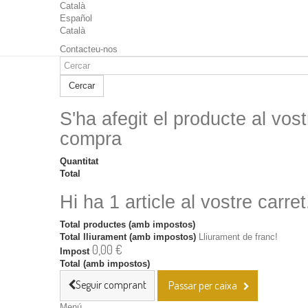
Català
Español
Català
Contacteu-nos
Cercar
S'ha afegit el producte al vost
compra
Quantitat
Total
Hi ha 1 article al vostre carret
Total productes (amb impostos)
Total lliurament (amb impostos)
Lliurament de franc!
0,00 €
Impost
Total (amb impostos)
Seguir comprant
Passar per caixa
Menú