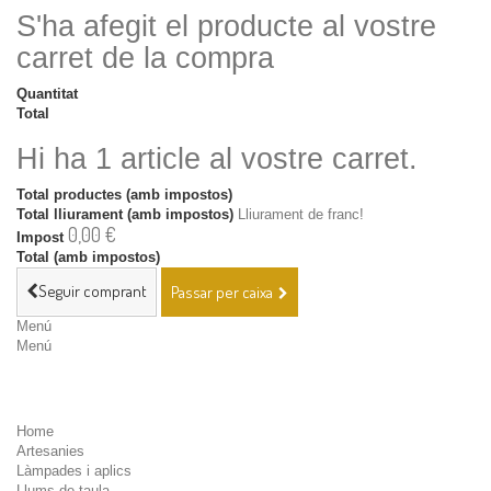
S'ha afegit el producte al vostre
carret de la compra
Quantitat
Total
Hi ha 1 article al vostre carret.
Total productes (amb impostos)
Total lliurament (amb impostos)
Lliurament de franc!
0,00 €
Impost
Total (amb impostos)
Seguir comprant
Passar per caixa
Menú
Menú
Home
Artesanies
Làmpades i aplics
Llums de taula