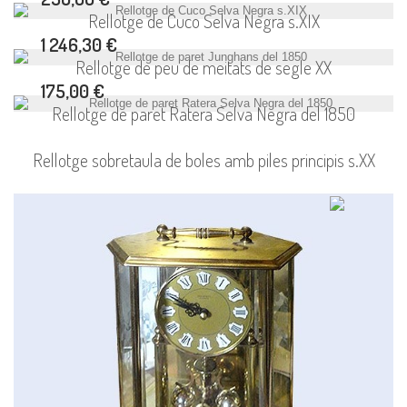
Rellotge de Cuco Selva Negra s.XIX
1 246,30 €
Rellotge de peu de meitats de segle XX
175,00 €
Rellotge de paret Ratera Selva Negra del 1850
Rellotge sobretaula de boles amb piles principis s.XX