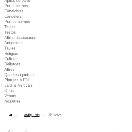
Aplics de paret
Per espelmes
Canelobres
Candelers
Portaespelmes
Taules
Testos
Altres decoracions
Antiguitats
Taules
Religiós
Cultural
Rellotges
Altres
Quadres i pintures
Pintures a l'Oli
Jardins Verticals
Otros
Venuts
Nosaltres
Antiguitats
Rellotges