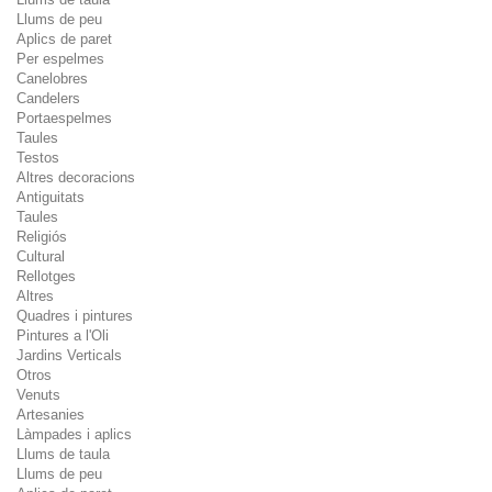
Llums de peu
Aplics de paret
Per espelmes
Canelobres
Candelers
Portaespelmes
Taules
Testos
Altres decoracions
Antiguitats
Taules
Religiós
Cultural
Rellotges
Altres
Quadres i pintures
Pintures a l'Oli
Jardins Verticals
Otros
Venuts
Artesanies
Làmpades i aplics
Llums de taula
Llums de peu