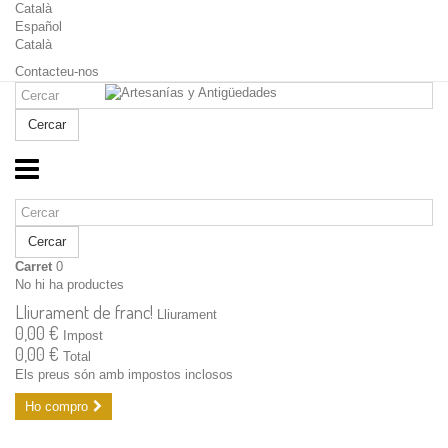
Català
Español
Català
Contacteu-nos
Cercar
Cercar
Carret
0
No hi ha productes
Lliurament de franc!
Lliurament
0,00 €
Impost
0,00 €
Total
Els preus són amb impostos inclosos
Ho compro