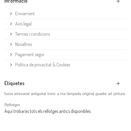
Informació
Enviament
Avís legal
Termes i condicions
Nosaltres
Pagament segur
Política de privacitat & Cookies
Etiquetes
fusta
artesanal
antiguitat
tronc
a ma
làmpada
original
quadre
art
pintura
Rellotges
Aquí trobaràs tots els rellotges antics disponibles.