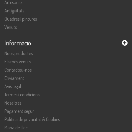
Artesanies
Antiguitats
Quadres i pintures
Venuts
Informació
Nous productes
Els més venuts
Contacteu-nos
Enviament
Avís legal
Termes i condicions
Nosaltres
Pagament segur
Política de privacitat & Cookies
Mapa del lloc