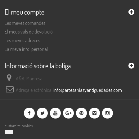
El meu compte
Les meves comandes
El meus vals de devolució
Les meves adreces
La meva info. personal
Informació sobre la botiga
A&A, Manresa
Adreça electrònica:
info@artesaniasyantiguedades.com
customize cookies