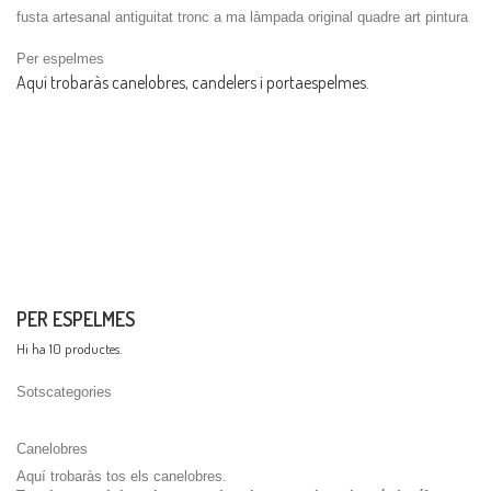
fusta
artesanal
antiguitat
tronc
a ma
làmpada
original
quadre
art
pintura
Per espelmes
Aquí trobaràs canelobres, candelers i portaespelmes.
PER ESPELMES
Hi ha 10 productes.
Sotscategories
Canelobres
Aquí trobaràs tos els canelobres.