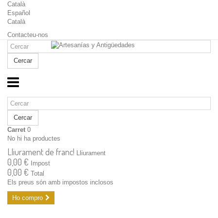
Català
Español
Català
Contacteu-nos
Cercar
Cercar
Carret
0
No hi ha productes
Lliurament de franc!
Lliurament
0,00 €
Impost
0,00 €
Total
Els preus són amb impostos inclosos
Ho compro