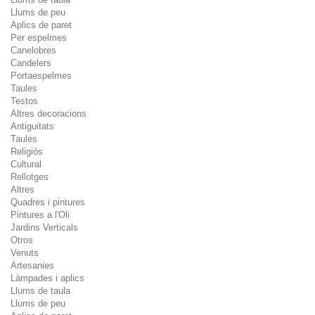
Llums de peu
Aplics de paret
Per espelmes
Canelobres
Candelers
Portaespelmes
Taules
Testos
Altres decoracions
Antiguitats
Taules
Religiós
Cultural
Rellotges
Altres
Quadres i pintures
Pintures a l'Oli
Jardins Verticals
Otros
Venuts
Artesanies
Làmpades i aplics
Llums de taula
Llums de peu