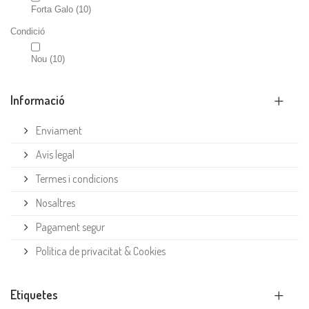
Forta Galo
(10)
Condició
Nou
(10)
Informació
Enviament
Avís legal
Termes i condicions
Nosaltres
Pagament segur
Política de privacitat & Cookies
Etiquetes