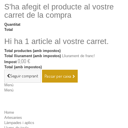
S'ha afegit el producte al vostre
carret de la compra
Quantitat
Total
Hi ha 1 article al vostre carret.
Total productes (amb impostos)
Total lliurament (amb impostos)
Lliurament de franc!
0,00 €
Impost
Total (amb impostos)
Seguir comprant
Passar per caixa
Menú
Menú
Home
Artesanies
Làmpades i aplics
Llums de taula