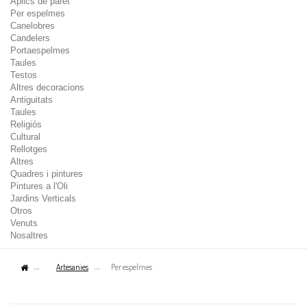
Aplics de paret
Per espelmes
Canelobres
Candelers
Portaespelmes
Taules
Testos
Altres decoracions
Antiguitats
Taules
Religiós
Cultural
Rellotges
Altres
Quadres i pintures
Pintures a l'Oli
Jardins Verticals
Otros
Venuts
Nosaltres
Artesanies
Per espelmes