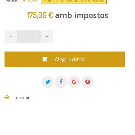
amb impostos
175,00 €
-
+
Afegir a cistella
Imprimir