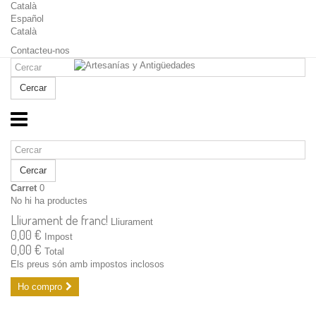
Català
Español
Català
Contacteu-nos
Cercar
Cercar
Carret
0
No hi ha productes
Lliurament de franc!
Lliurament
0,00 €
Impost
0,00 €
Total
Els preus són amb impostos inclosos
Ho compro