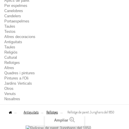
Aplics de paret
Per espelmes
Canelobres
Candelers
Portaespelmes
Taules
Testos
Altres decoracions
Antiguitats
Taules
Religiós
Cultural
Rellotges
Altres
Quadres i pintures
Pintures a l'Oli
Jardins Verticals
Otros
Venuts
Nosaltres
Antiguitats
Rellotges
Rellotge de paret Junghans del 1850
Ampliar