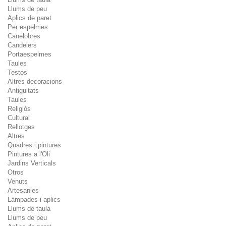
Llums de peu
Aplics de paret
Per espelmes
Canelobres
Candelers
Portaespelmes
Taules
Testos
Altres decoracions
Antiguitats
Taules
Religiós
Cultural
Rellotges
Altres
Quadres i pintures
Pintures a l'Oli
Jardins Verticals
Otros
Venuts
Artesanies
Làmpades i aplics
Llums de taula
Llums de peu