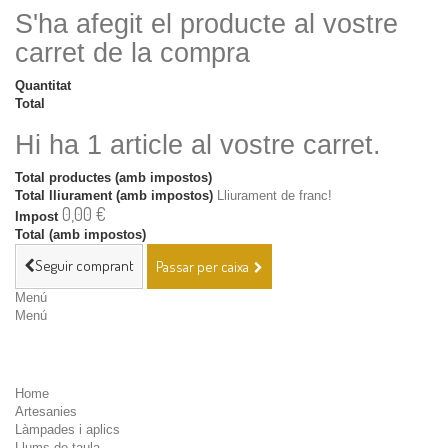
S'ha afegit el producte al vostre
carret de la compra
Quantitat
Total
Hi ha 1 article al vostre carret.
Total productes (amb impostos)
Total lliurament (amb impostos)
Lliurament de franc!
0,00 €
Impost
Total (amb impostos)
Seguir comprant
Passar per caixa
Menú
Menú
Home
Artesanies
Làmpades i aplics
Llums de taula