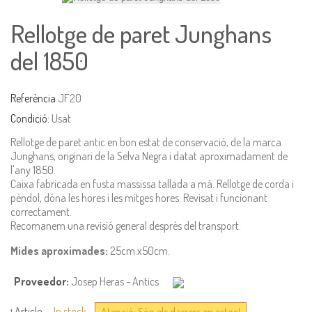
Rellotge de paret Junghans
del 1850
Referència
JF20
Condició:
Usat
Rellotge de paret antic en bon estat de conservació, de la marca
Junghans, originari de la Selva Negra i datat aproximadament de
l'any 1850.
Caixa fabricada en fusta massissa tallada a mà. Rellotge de corda i
pèndol, dóna les hores i les mitges hores. Revisat i funcionant
correctament.
Recomanem una revisió general després del transport.
Mides aproximades:
25cm.x50cm.
Proveedor:
Josep Heras - Antics
Article
In stock
Atenció: Són els darrers en estoc!
1