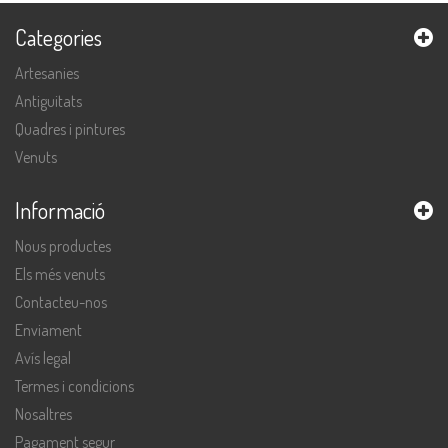
Categories
Artesanies
Antiguitats
Quadres i pintures
Venuts
Informació
Nous productes
Els més venuts
Contacteu-nos
Enviament
Avís legal
Termes i condicions
Nosaltres
Pagament segur