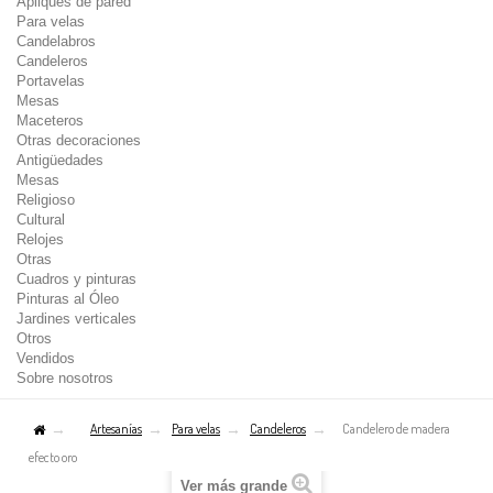
Apliques de pared
Para velas
Candelabros
Candeleros
Portavelas
Mesas
Maceteros
Otras decoraciones
Antigüedades
Mesas
Religioso
Cultural
Relojes
Otras
Cuadros y pinturas
Pinturas al Óleo
Jardines verticales
Otros
Vendidos
Sobre nosotros
Artesanías
Para velas
Candeleros
Candelero de madera
efecto oro
Ver más grande