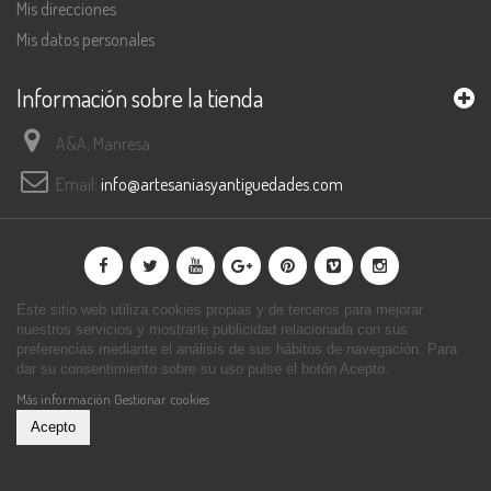
Mis direcciones
Mis datos personales
Información sobre la tienda
A&A, Manresa
Email:
info@artesaniasyantiguedades.com
Este sitio web utiliza cookies propias y de terceros para mejorar
nuestros servicios y mostrarle publicidad relacionada con sus
preferencias mediante el análisis de sus hábitos de navegación. Para
dar su consentimiento sobre su uso pulse el botón Acepto.
Más información
Gestionar cookies
Acepto