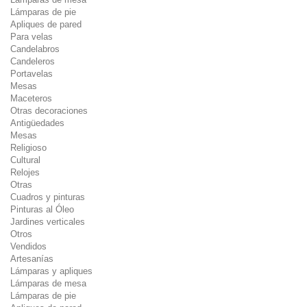
Lámparas de pie
Apliques de pared
Para velas
Candelabros
Candeleros
Portavelas
Mesas
Maceteros
Otras decoraciones
Antigüedades
Mesas
Religioso
Cultural
Relojes
Otras
Cuadros y pinturas
Pinturas al Óleo
Jardines verticales
Otros
Vendidos
Artesanías
Lámparas y apliques
Lámparas de mesa
Lámparas de pie