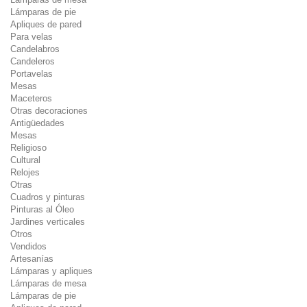
Lámparas de pie
Apliques de pared
Para velas
Candelabros
Candeleros
Portavelas
Mesas
Maceteros
Otras decoraciones
Antigüedades
Mesas
Religioso
Cultural
Relojes
Otras
Cuadros y pinturas
Pinturas al Óleo
Jardines verticales
Otros
Vendidos
Artesanías
Lámparas y apliques
Lámparas de mesa
Lámparas de pie