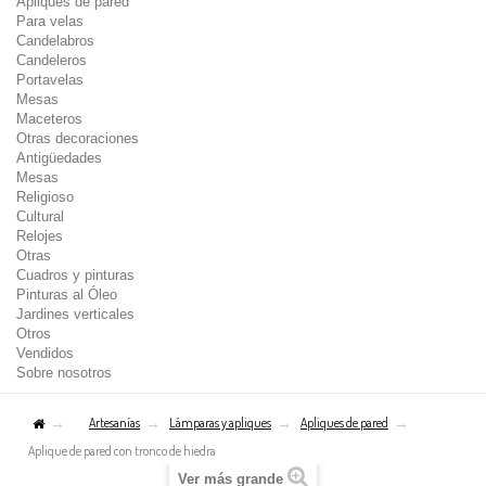
Apliques de pared
Para velas
Candelabros
Candeleros
Portavelas
Mesas
Maceteros
Otras decoraciones
Antigüedades
Mesas
Religioso
Cultural
Relojes
Otras
Cuadros y pinturas
Pinturas al Óleo
Jardines verticales
Otros
Vendidos
Sobre nosotros
Artesanías
Lámparas y apliques
Apliques de pared
Aplique de pared con tronco de hiedra
Ver más grande