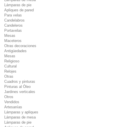
Lámparas de pie
Apliques de pared
Para velas
Candelabros
Candeleros
Portavelas
Mesas
Maceteros
Otras decoraciones
Antigüedades
Mesas
Religioso
Cultural
Relojes
Otras
Cuadros y pinturas
Pinturas al Óleo
Jardines verticales
Otros
Vendidos
Artesanías
Lámparas y apliques
Lámparas de mesa
Lámparas de pie