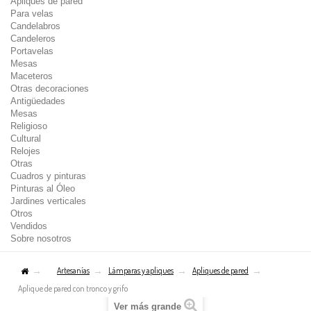
Apliques de pared
Para velas
Candelabros
Candeleros
Portavelas
Mesas
Maceteros
Otras decoraciones
Antigüedades
Mesas
Religioso
Cultural
Relojes
Otras
Cuadros y pinturas
Pinturas al Óleo
Jardines verticales
Otros
Vendidos
Sobre nosotros
Artesanías
Lámparas y apliques
Apliques de pared
Aplique de pared con tronco y grifo
Ver más grande