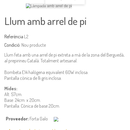
Llum amb arrel de pi
Referència
L2
Condició:
Nou producte
Llum feta amb una arrel de pi extreta a mà de la zona del Berguedà,
al prepirineu Català. Totalment artesanal.
Bombeta E14 halògena equivalent 60W inclosa.
Pantalla cònica de lli gris inclosa.
Mides:
Alt: 57cm.
Base: 24cm. x 20cm.
Pantalla: Cònica de base 20cm.
Proveedor:
Forta Galo