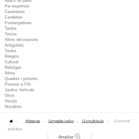
Aplics de paret
Per espelmes
Canelobres
Candelers
Portaespelmes
Taules
Testos
Altres decoracions
Antiguitats
Taules
Religiós
Cultural
Rellotges
Altres
Quadres i pintures
Pintures a l'Oli
Jardins Verticals
Otros
Venuts
Nosaltres
Artesanies
Làmpades i aplics
Llums de taula
Llum amb
arrel de pi
Ampliar