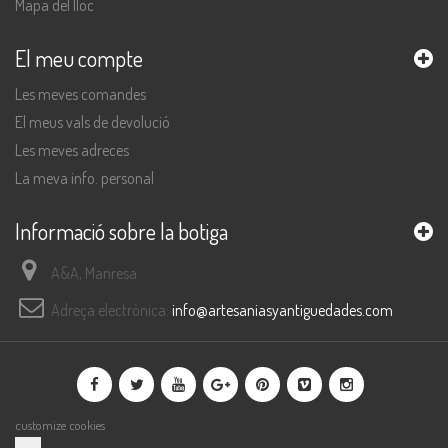
Mapa del lloc
El meu compte
Les meves comandes
El meus vals de devolució
Les meves adreces
La meva info. personal
Informació sobre la botiga
A&A, Manresa
Adreça electrònica:
info@artesaniasyantiguedades.com
customize cookies