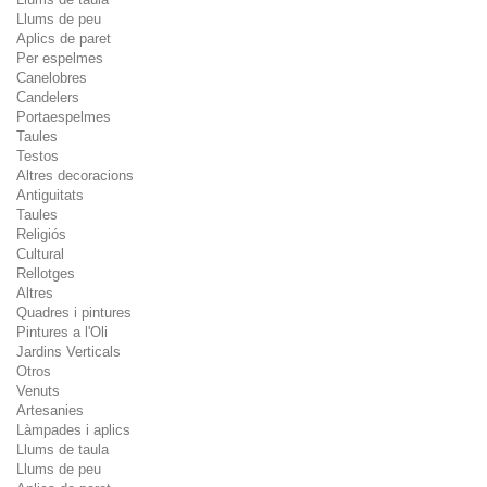
Llums de peu
Aplics de paret
Per espelmes
Canelobres
Candelers
Portaespelmes
Taules
Testos
Altres decoracions
Antiguitats
Taules
Religiós
Cultural
Rellotges
Altres
Quadres i pintures
Pintures a l'Oli
Jardins Verticals
Otros
Venuts
Artesanies
Làmpades i aplics
Llums de taula
Llums de peu