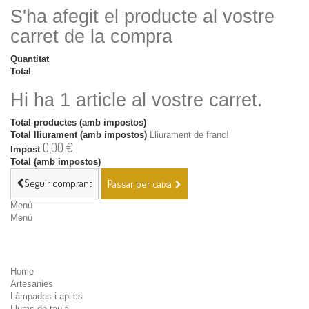
S'ha afegit el producte al vostre
carret de la compra
Quantitat
Total
Hi ha 1 article al vostre carret.
Total productes (amb impostos)
Total lliurament (amb impostos)
Lliurament de franc!
0,00 €
Impost
Total (amb impostos)
Seguir comprant
Passar per caixa
Menú
Menú
Home
Artesanies
Làmpades i aplics
Llums de taula