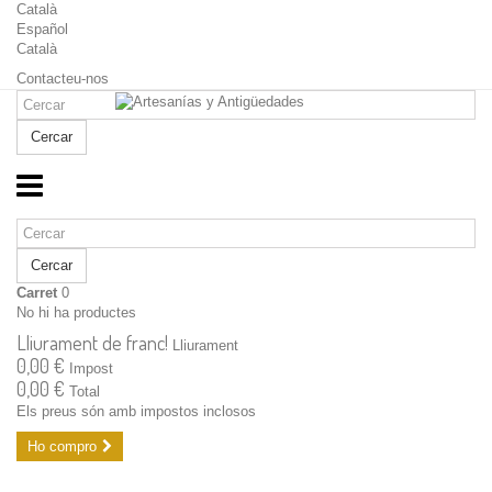
Català
Español
Català
Contacteu-nos
Cercar
Cercar
Carret
0
No hi ha productes
Lliurament de franc!
Lliurament
0,00 €
Impost
0,00 €
Total
Els preus són amb impostos inclosos
Ho compro