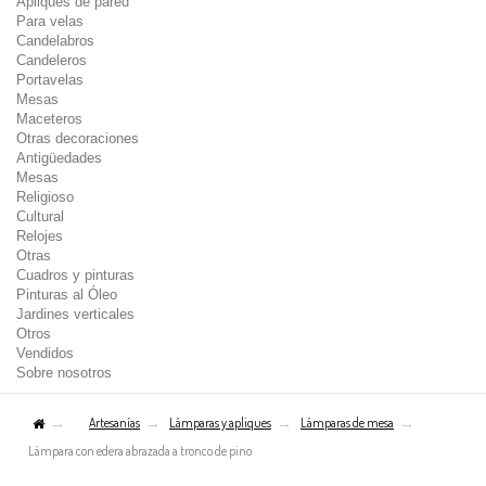
Apliques de pared
Para velas
Candelabros
Candeleros
Portavelas
Mesas
Maceteros
Otras decoraciones
Antigüedades
Mesas
Religioso
Cultural
Relojes
Otras
Cuadros y pinturas
Pinturas al Óleo
Jardines verticales
Otros
Vendidos
Sobre nosotros
Artesanías
Lámparas y apliques
Lámparas de mesa
Lámpara con edera abrazada a tronco de pino