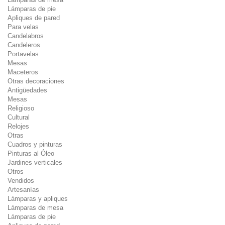
Lámparas de pie
Apliques de pared
Para velas
Candelabros
Candeleros
Portavelas
Mesas
Maceteros
Otras decoraciones
Antigüedades
Mesas
Religioso
Cultural
Relojes
Otras
Cuadros y pinturas
Pinturas al Óleo
Jardines verticales
Otros
Vendidos
Artesanías
Lámparas y apliques
Lámparas de mesa
Lámparas de pie