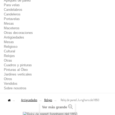
Apliques de pared
Para velas
Candelabros
Candeleros
Portavelas
Mesas
Maceteros
Otras decoraciones
Antigüedades
Mesas
Religioso
Cultural
Relojes
Otras
Cuadros y pinturas
Pinturas al Óleo
Jardines verticales
Otros
Vendidos
Sobre nosotros
Antigüedades
Relojes
Reloj de pared Junghans del 1850
Ver más grande