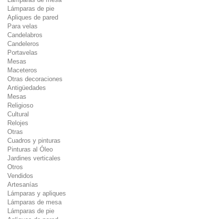
Lámparas de pie
Apliques de pared
Para velas
Candelabros
Candeleros
Portavelas
Mesas
Maceteros
Otras decoraciones
Antigüedades
Mesas
Religioso
Cultural
Relojes
Otras
Cuadros y pinturas
Pinturas al Óleo
Jardines verticales
Otros
Vendidos
Artesanías
Lámparas y apliques
Lámparas de mesa
Lámparas de pie