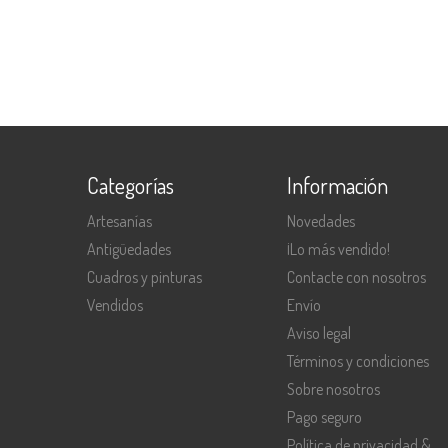
Categorías
Información
Artesanías
Novedades
Antigüedades
¡Lo más vendido!
Cuadros y pinturas
Contacte con nosotros
Vendidos
Envío
Aviso legal
Términos y condiciones
Sobre nosotros
Pago seguro
Política de privacidad &