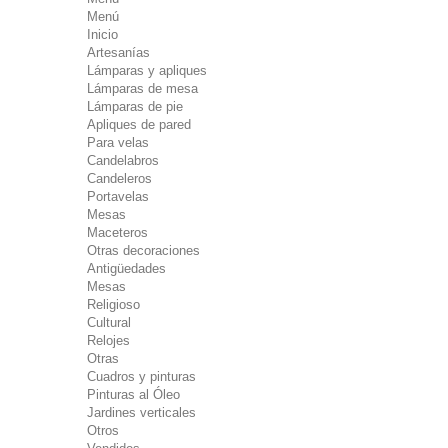
Menú
Inicio
Artesanías
Lámparas y apliques
Lámparas de mesa
Lámparas de pie
Apliques de pared
Para velas
Candelabros
Candeleros
Portavelas
Mesas
Maceteros
Otras decoraciones
Antigüedades
Mesas
Religioso
Cultural
Relojes
Otras
Cuadros y pinturas
Pinturas al Óleo
Jardines verticales
Otros