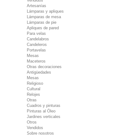
Vendidos
Artesanías
Lámparas y apliques
Lámparas de mesa
Lámparas de pie
Apliques de pared
Para velas
Candelabros
Candeleros
Portavelas
Mesas
Maceteros
Otras decoraciones
Antigüedades
Mesas
Religioso
Cultural
Relojes
Otras
Cuadros y pinturas
Pinturas al Óleo
Jardines verticales
Otros
Vendidos
Sobre nosotros