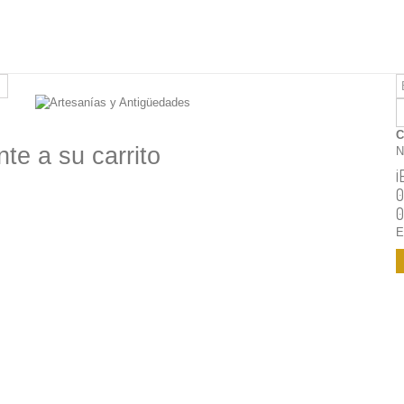
C
te a su carrito
N
¡
0
0
E