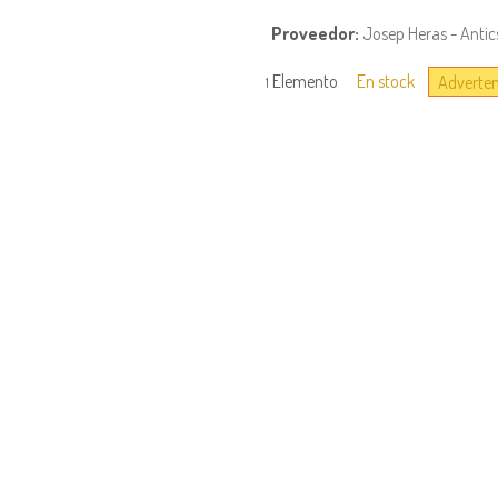
Proveedor:
Josep Heras - Antic
Elemento
En stock
Advertenc
1