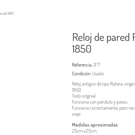
ra del 1850
Reloj de pared 
1850
Referencia
JF7
Condición:
Usado
Reloj antiguo de tipo Ratera, ori
1850.
Todo original.
Funciona con péndulo y pesos.
Funciona correctamente, pero re
viaje.
Medidas aproximadas
:
25cm.x25cm.