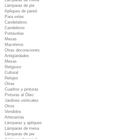
Lámparas de pie
Apliques de pared
Para velas
Candelabros
Candeleros
Portavelas
Mesas
Maceteros
Otras decoraciones
Antigüedades
Mesas
Religioso
Cultural
Relojes
Otras
Cuadros y pinturas
Pinturas al Óleo
Jardines verticales
Otros
Vendidos
Artesanías
Lámparas y apliques
Lámparas de mesa
Lámparas de pie