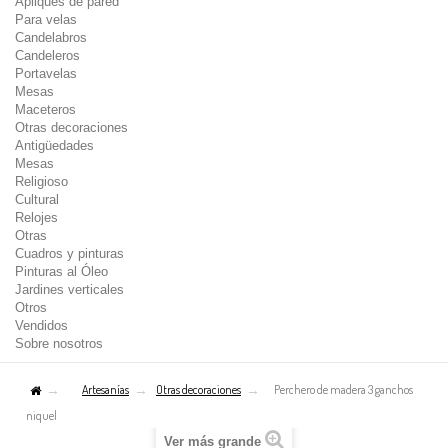
Apliques de pared
Para velas
Candelabros
Candeleros
Portavelas
Mesas
Maceteros
Otras decoraciones
Antigüedades
Mesas
Religioso
Cultural
Relojes
Otras
Cuadros y pinturas
Pinturas al Óleo
Jardines verticales
Otros
Vendidos
Sobre nosotros
Artesanías
Otras decoraciones
Perchero de madera 3 ganchos
niquel
Ver más grande