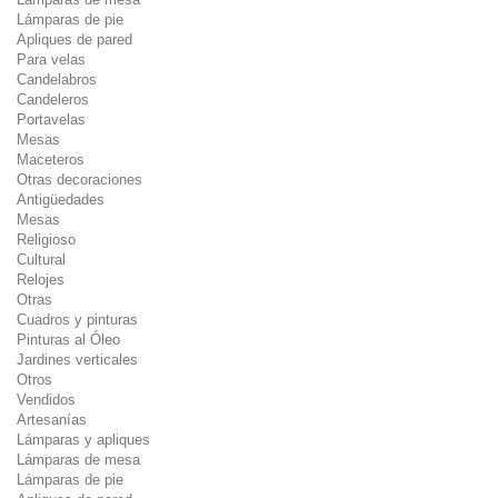
Lámparas de pie
Apliques de pared
Para velas
Candelabros
Candeleros
Portavelas
Mesas
Maceteros
Otras decoraciones
Antigüedades
Mesas
Religioso
Cultural
Relojes
Otras
Cuadros y pinturas
Pinturas al Óleo
Jardines verticales
Otros
Vendidos
Artesanías
Lámparas y apliques
Lámparas de mesa
Lámparas de pie