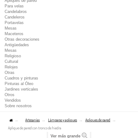
Apliques de pared
Para velas
Candelabros
Candeleros
Portavelas
Mesas
Maceteros
Otras decoraciones
Antigüedades
Mesas
Religioso
Cultural
Relojes
Otras
Cuadros y pinturas
Pinturas al Óleo
Jardines verticales
Otros
Vendidos
Sobre nosotros
Artesanías
Lámparas y apliques
Apliques de pared
Aplique de pared con tronco de hiedra
Ver más grande