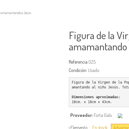
opa amamantando a Jesús
Figura de la Vi
amamantando 
Referencia
O25
Condición:
Usado
Figura de la Virgen de la Po
amantando al niño Jesús. Tot
Dimensiones aproximadas:
18cm. x 18cm x 43cm.
Proveedor:
Forta Galo
Elemento
En stock
Advertenc
1