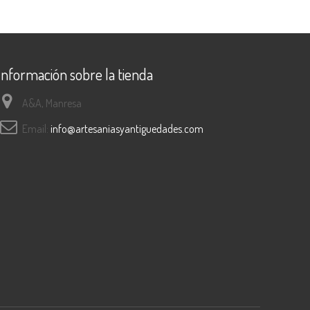
Información sobre la tienda
A&A, Manresa
Email:
info@artesaniasyantiguedades.com