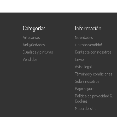
Categorías
Información
Artesanías
Novedades
Antigüedades
¡Lo más vendido!
Cuadros y pinturas
Contacte con nosotros
Vendidos
Envío
Aviso legal
Términos y condiciones
Sobre nosotros
Pago seguro
Política de privacidad &
Cookies
Mapa del sitio