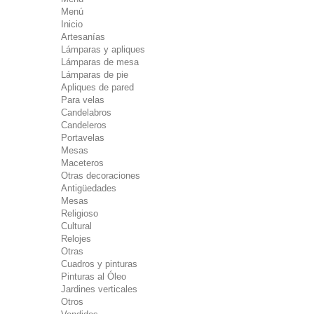
Menú
Inicio
Artesanías
Lámparas y apliques
Lámparas de mesa
Lámparas de pie
Apliques de pared
Para velas
Candelabros
Candeleros
Portavelas
Mesas
Maceteros
Otras decoraciones
Antigüedades
Mesas
Religioso
Cultural
Relojes
Otras
Cuadros y pinturas
Pinturas al Óleo
Jardines verticales
Otros