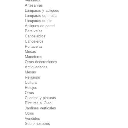
Vendidos
Artesanías
Lámparas y apliques
Lámparas de mesa
Lámparas de pie
Apliques de pared
Para velas
Candelabros
Candeleros
Portavelas
Mesas
Maceteros
Otras decoraciones
Antigüedades
Mesas
Religioso
Cultural
Relojes
Otras
Cuadros y pinturas
Pinturas al Óleo
Jardines verticales
Otros
Vendidos
Sobre nosotros