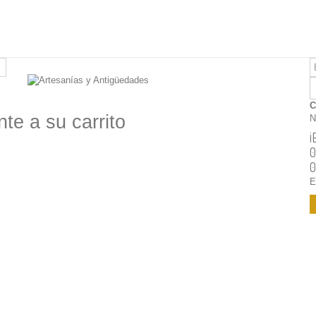
C
te a su carrito
N
¡
0
0
E