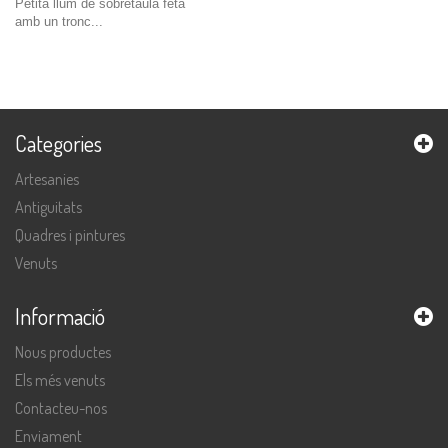
Petita llum de sobretaula feta
amb un tronc...
Categories
Artesanies
Antiguitats
Quadres i pintures
Venuts
Informació
Nous productes
Els més venuts
Contacteu-nos
Enviament