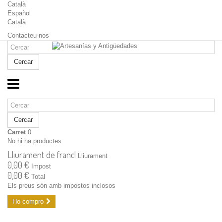
Català
Español
Català
Contacteu-nos
Cercar
Cercar
Carret
0
No hi ha productes
Lliurament de franc!
Lliurament
0,00 €
Impost
0,00 €
Total
Els preus són amb impostos inclosos
Ho compro