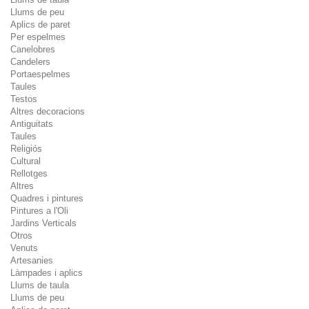
Llums de peu
Aplics de paret
Per espelmes
Canelobres
Candelers
Portaespelmes
Taules
Testos
Altres decoracions
Antiguitats
Taules
Religiós
Cultural
Rellotges
Altres
Quadres i pintures
Pintures a l'Oli
Jardins Verticals
Otros
Venuts
Artesanies
Làmpades i aplics
Llums de taula
Llums de peu