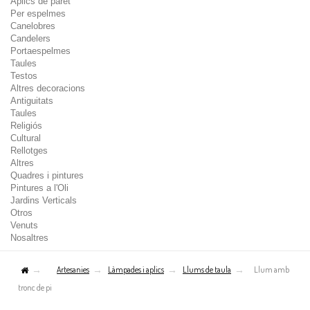
Aplics de paret
Per espelmes
Canelobres
Candelers
Portaespelmes
Taules
Testos
Altres decoracions
Antiguitats
Taules
Religiós
Cultural
Rellotges
Altres
Quadres i pintures
Pintures a l'Oli
Jardins Verticals
Otros
Venuts
Nosaltres
Artesanies
Làmpades i aplics
Llums de taula
Llum amb
tronc de pi