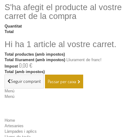
S'ha afegit el producte al vostre
carret de la compra
Quantitat
Total
Hi ha 1 article al vostre carret.
Total productes (amb impostos)
Total lliurament (amb impostos)
Lliurament de franc!
0,00 €
Impost
Total (amb impostos)
Seguir comprant
Passar per caixa
Menú
Menú
Home
Artesanies
Làmpades i aplics
Llums de taula