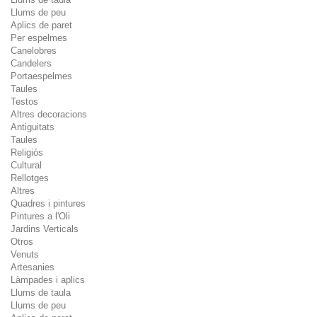
Llums de peu
Aplics de paret
Per espelmes
Canelobres
Candelers
Portaespelmes
Taules
Testos
Altres decoracions
Antiguitats
Taules
Religiós
Cultural
Rellotges
Altres
Quadres i pintures
Pintures a l'Oli
Jardins Verticals
Otros
Venuts
Artesanies
Làmpades i aplics
Llums de taula
Llums de peu