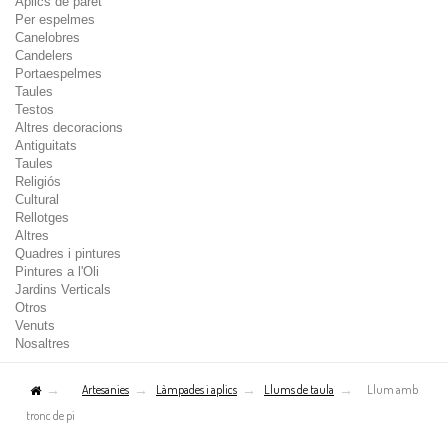
Aplics de paret
Per espelmes
Canelobres
Candelers
Portaespelmes
Taules
Testos
Altres decoracions
Antiguitats
Taules
Religiós
Cultural
Rellotges
Altres
Quadres i pintures
Pintures a l'Oli
Jardins Verticals
Otros
Venuts
Nosaltres
Artesanies
Làmpades i aplics
Llums de taula
Llum amb
tronc de pi