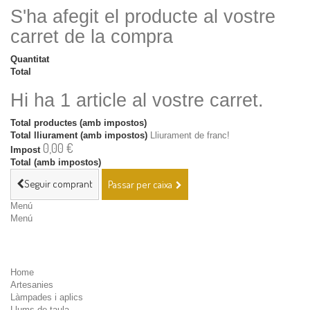
S'ha afegit el producte al vostre
carret de la compra
Quantitat
Total
Hi ha 1 article al vostre carret.
Total productes (amb impostos)
Total lliurament (amb impostos)
Lliurament de franc!
0,00 €
Impost
Total (amb impostos)
Seguir comprant
Passar per caixa
Menú
Menú
Home
Artesanies
Làmpades i aplics
Llums de taula