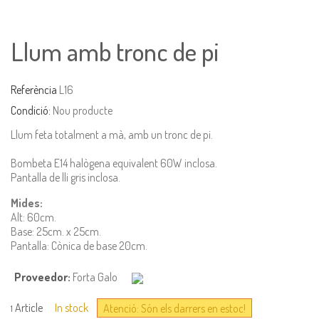
Llum amb tronc de pi
Referència
L16
Condició:
Nou producte
Llum feta totalment a mà, amb un tronc de pi.
Bombeta E14 halògena equivalent 60W inclosa.
Pantalla de lli gris inclosa.
Mides:
Alt: 60cm.
Base: 25cm. x 25cm.
Pantalla: Cònica de base 20cm.
Proveedor:
Forta Galo
Article
In stock
Atenció: Són els darrers en estoc!
1