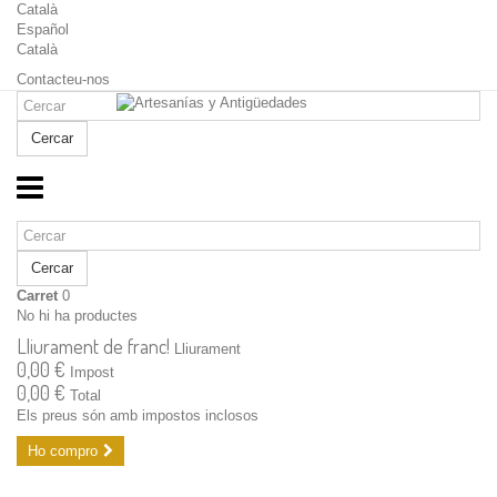
Català
Español
Català
Contacteu-nos
Cercar
Cercar
Carret
0
No hi ha productes
Lliurament de franc!
Lliurament
0,00 €
Impost
0,00 €
Total
Els preus són amb impostos inclosos
Ho compro