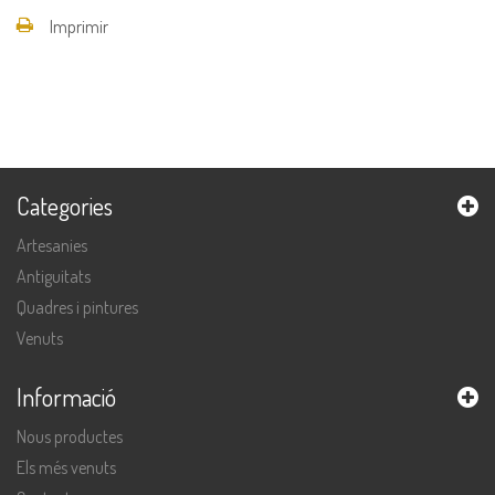
Imprimir
Categories
Artesanies
Antiguitats
Quadres i pintures
Venuts
Informació
Nous productes
Els més venuts