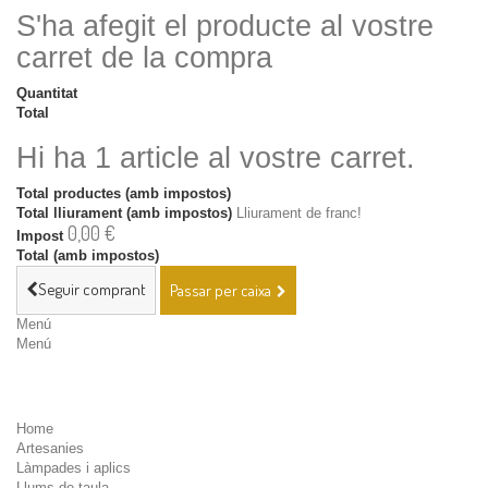
S'ha afegit el producte al vostre
carret de la compra
Quantitat
Total
Hi ha 1 article al vostre carret.
Total productes (amb impostos)
Total lliurament (amb impostos)
Lliurament de franc!
0,00 €
Impost
Total (amb impostos)
Seguir comprant
Passar per caixa
Menú
Menú
Home
Artesanies
Làmpades i aplics
Llums de taula