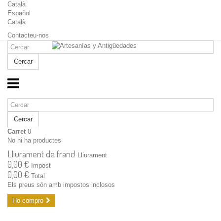
Català
Español
Català
Contacteu-nos
Cercar
Cercar
Carret
0
No hi ha productes
Lliurament de franc!
Lliurament
0,00 €
Impost
0,00 €
Total
Els preus són amb impostos inclosos
Ho compro