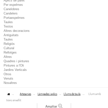
Aplics de paret
Per espelmes
Canelobres
Candelers
Portaespelmes
Taules
Testos
Altres decoracions
Antiguitats
Taules
Religiós
Cultural
Rellotges
Altres
Quadres i pintures
Pintures a l'Oli
Jardins Verticals
Otros
Venuts
Nosaltres
Artesanies
Làmpades i aplics
Llums de taula
Llum amb
tronc envellit
Ampliar