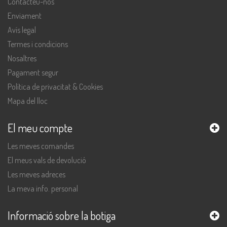
Contacteu-nos
Enviament
Avís legal
Termes i condicions
Nosaltres
Pagament segur
Política de privacitat & Cookies
Mapa del lloc
El meu compte
Les meves comandes
El meus vals de devolució
Les meves adreces
La meva info. personal
Informació sobre la botiga