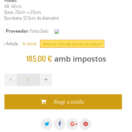
Mides:
Alt: 42cm.
Base: 25cm. x 25cm.
Bombeta: 12,5cm de diàmetre.
Proveedor:
Forta Galo
Article
In stock
Atenció: Són els darrers en estoc!
1
amb impostos
185,00 €
-
+
Afegir a cistella