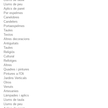
Llums de peu
Aplics de paret
Per espelmes
Canelobres
Candelers
Portaespelmes
Taules
Testos
Altres decoracions
Antiguitats
Taules
Religiós
Cultural
Rellotges
Altres
Quadres i pintures
Pintures a l'Oli
Jardins Verticals
Otros
Venuts
Artesanies
Làmpades i aplics
Llums de taula
Llums de peu