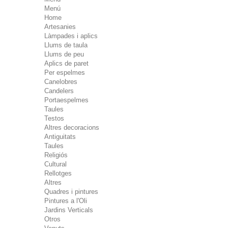
Menú
Home
Artesanies
Làmpades i aplics
Llums de taula
Llums de peu
Aplics de paret
Per espelmes
Canelobres
Candelers
Portaespelmes
Taules
Testos
Altres decoracions
Antiguitats
Taules
Religiós
Cultural
Rellotges
Altres
Quadres i pintures
Pintures a l'Oli
Jardins Verticals
Otros