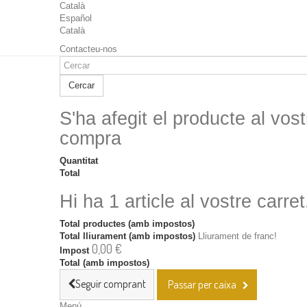
Català
Español
Català
Contacteu-nos
Cercar
S'ha afegit el producte al vost
compra
Quantitat
Total
Hi ha 1 article al vostre carret
Total productes (amb impostos)
Total lliurament (amb impostos)
Lliurament de franc!
0,00 €
Impost
Total (amb impostos)
Seguir comprant
Passar per caixa
Menú