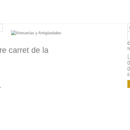
C
re carret de la
N
L
0
0
E
.