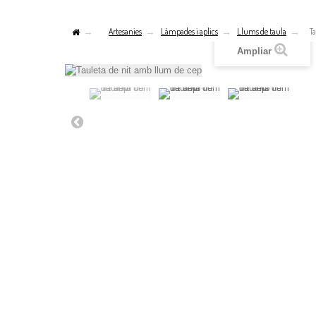
Artesanies
Làmpades i aplics
Llums de taula
T
Ampliar