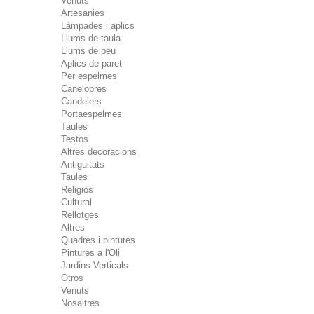
Venuts
Artesanies
Làmpades i aplics
Llums de taula
Llums de peu
Aplics de paret
Per espelmes
Canelobres
Candelers
Portaespelmes
Taules
Testos
Altres decoracions
Antiguitats
Taules
Religiós
Cultural
Rellotges
Altres
Quadres i pintures
Pintures a l'Oli
Jardins Verticals
Otros
Venuts
Nosaltres