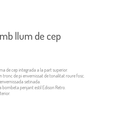
amb llum de cep
ma de cep integrada a la part superior.
n tronc de pi envernissat de tonalitat roure fosc.
 envernissada setinada.
a bombeta penjant estil Edison Retro.
terior.