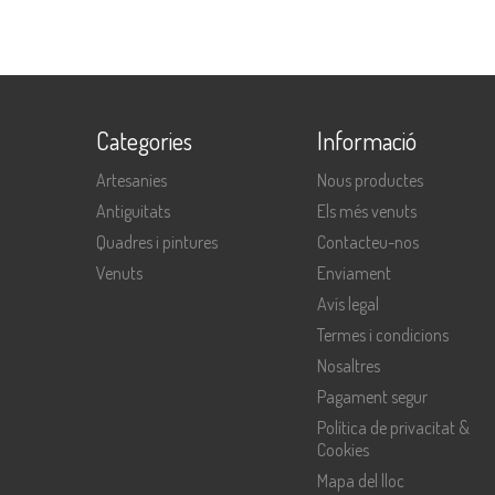
Categories
Informació
Artesanies
Nous productes
Antiguitats
Els més venuts
Quadres i pintures
Contacteu-nos
Venuts
Enviament
Avís legal
Termes i condicions
Nosaltres
Pagament segur
Política de privacitat &
Cookies
Mapa del lloc