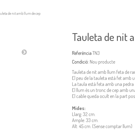
auleta de nit amb llum de cep
Tauleta de nit 
Referència
TN3
Condició:
Nou producte
Tauleta de nit amb llum feta de ra
El peu de la tauleta està fet amb u
La taula està feta amb una pedra
El llum és un tronc de cep amb un
El cable queda ocult en la part pos
Mides:
Llarg: 32 cm.
Ample: 33 cm.
Alt: 45 cm. (Sense comptar llum)