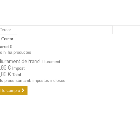
Cercar
arret
0
o hi ha productes
liurament de franc!
Lliurament
,00 €
Impost
,00 €
Total
ls preus són amb impostos inclosos
Ho compro