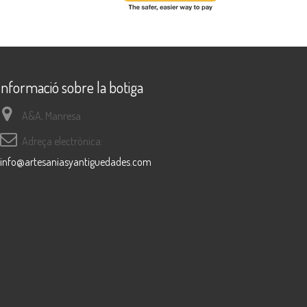
Informació sobre la botiga
A&A, Manresa
Adreça electrònica:
info@artesaniasyantiguedades.com