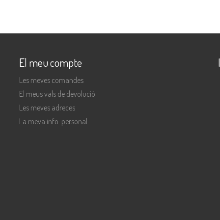
El meu compte
Les meves comandes
El meus vals de devolució
Les meves adreces
La meva info. personal