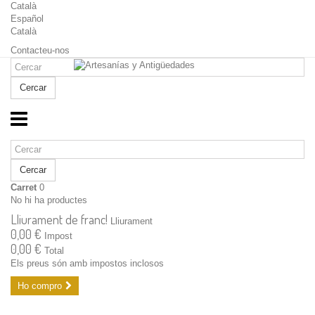
Català
Español
Català
Contacteu-nos
Cercar
Cercar
Carret
0
No hi ha productes
Lliurament de franc!
Lliurament
0,00 €
Impost
0,00 €
Total
Els preus són amb impostos inclosos
Ho compro