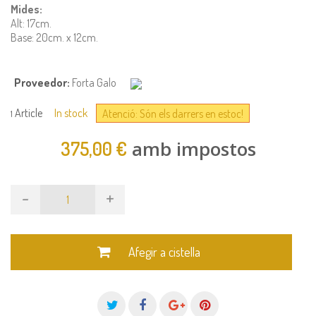
Mides:
Alt: 17cm.
Base: 20cm. x 12cm.
Proveedor:
Forta Galo
Article
In stock
Atenció: Són els darrers en estoc!
1
amb impostos
375,00 €
-
+
Afegir a cistella