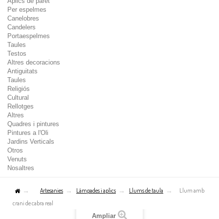
Aplics de paret
Per espelmes
Canelobres
Candelers
Portaespelmes
Taules
Testos
Altres decoracions
Antiguitats
Taules
Religiós
Cultural
Rellotges
Altres
Quadres i pintures
Pintures a l'Oli
Jardins Verticals
Otros
Venuts
Nosaltres
Artesanies
Làmpades i aplics
Llums de taula
Llum amb
crani de cabra real
Ampliar