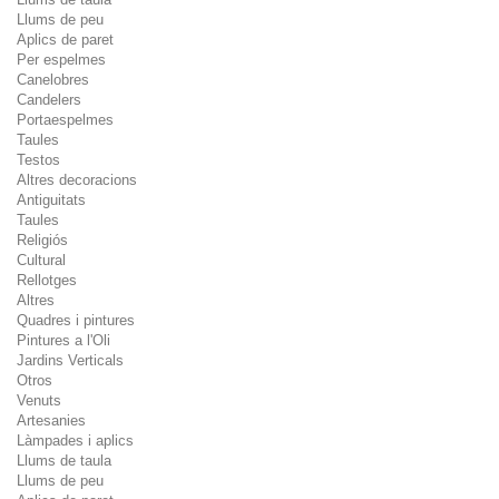
Llums de peu
Aplics de paret
Per espelmes
Canelobres
Candelers
Portaespelmes
Taules
Testos
Altres decoracions
Antiguitats
Taules
Religiós
Cultural
Rellotges
Altres
Quadres i pintures
Pintures a l'Oli
Jardins Verticals
Otros
Venuts
Artesanies
Làmpades i aplics
Llums de taula
Llums de peu