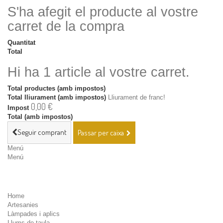
S'ha afegit el producte al vostre
carret de la compra
Quantitat
Total
Hi ha 1 article al vostre carret.
Total productes (amb impostos)
Total lliurament (amb impostos)
Lliurament de franc!
0,00 €
Impost
Total (amb impostos)
Seguir comprant
Passar per caixa
Menú
Menú
Home
Artesanies
Làmpades i aplics
Llums de taula