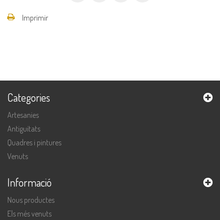
Imprimir
Categories
Artesanies
Antiguitats
Quadres i pintures
Venuts
Informació
Nous productes
Els més venuts