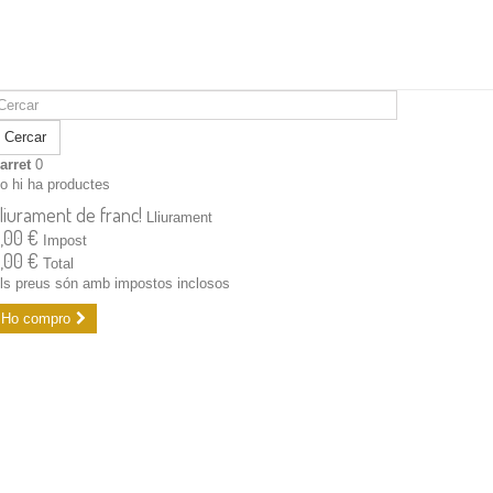
Cercar
arret
0
o hi ha productes
liurament de franc!
Lliurament
,00 €
Impost
,00 €
Total
ls preus són amb impostos inclosos
Ho compro