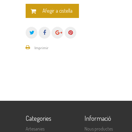
Afegir a cistella
Imprimir
Categories
Informació
Artesanies
Nous productes