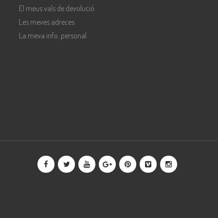
El meus vals de devolució
Les meves adreces
La meva info. personal