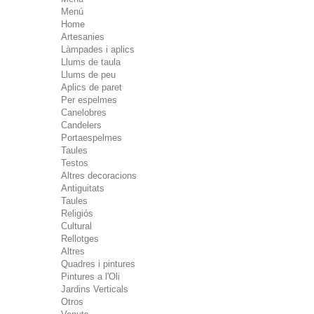
Menú
Home
Artesanies
Làmpades i aplics
Llums de taula
Llums de peu
Aplics de paret
Per espelmes
Canelobres
Candelers
Portaespelmes
Taules
Testos
Altres decoracions
Antiguitats
Taules
Religiós
Cultural
Rellotges
Altres
Quadres i pintures
Pintures a l'Oli
Jardins Verticals
Otros