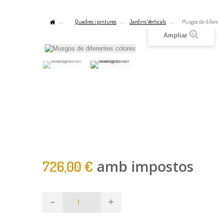
Quadres i pintures
Jardins Verticals
Musgos de difere
Ampliar
amb impostos
726,00 €
-
+