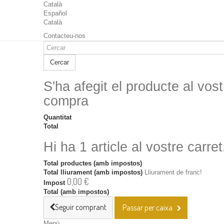
Català
Español
Català
Contacteu-nos
Cercar
S'ha afegit el producte al vost
compra
Quantitat
Total
Hi ha 1 article al vostre carret
Total productes (amb impostos)
Total lliurament (amb impostos)
Lliurament de franc!
0,00 €
Impost
Total (amb impostos)
Seguir comprant
Passar per caixa
Menú