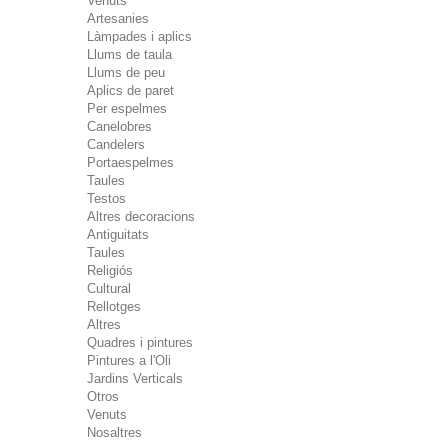
Venuts
Artesanies
Làmpades i aplics
Llums de taula
Llums de peu
Aplics de paret
Per espelmes
Canelobres
Candelers
Portaespelmes
Taules
Testos
Altres decoracions
Antiguitats
Taules
Religiós
Cultural
Rellotges
Altres
Quadres i pintures
Pintures a l'Oli
Jardins Verticals
Otros
Venuts
Nosaltres