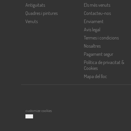
Antiguitats
Els més venuts
Quadres i pintures
Contacteu-nos
Venuts
Enviament
Avís legal
Termes i condicions
Nosaltres
Pagament segur
Política de privacitat &
Cookies
Mapa del lloc
customize cookies