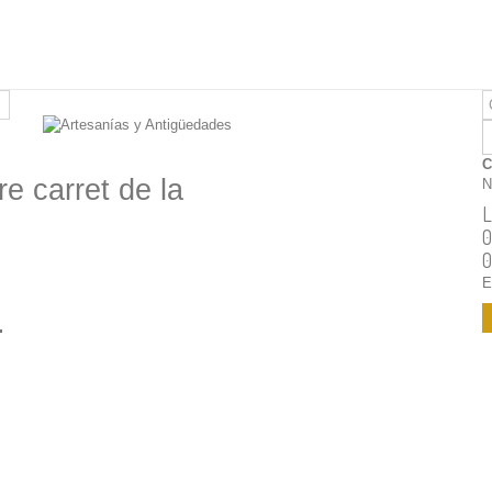
C
re carret de la
N
L
0
0
E
.