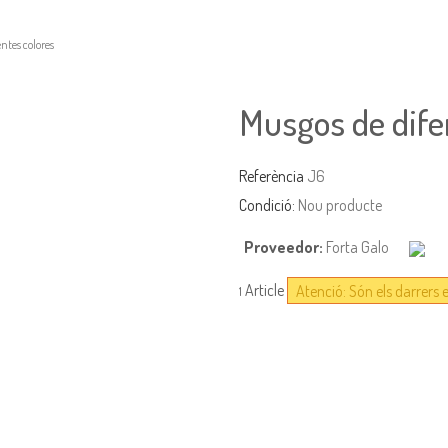
ntes colores
Musgos de dife
Referència
J6
Condició:
Nou producte
Proveedor:
Forta Galo
Article
Atenció: Són els darrers 
1